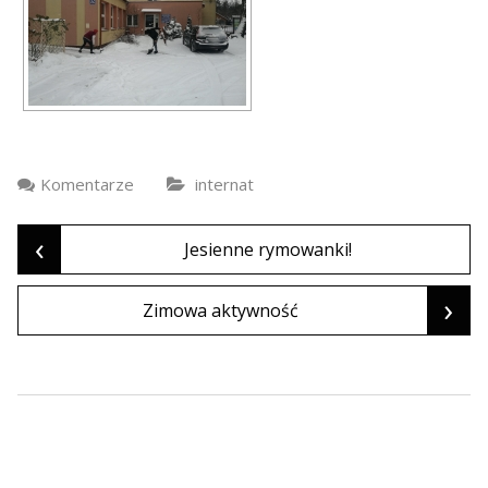
Komentarze
internat
‹
Jesienne rymowanki!
›
Zimowa aktywność