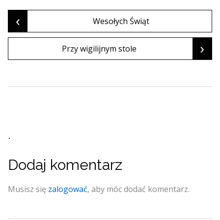
‹
Wesołych Świąt
›
Przy wigilijnym stole
.
Dodaj komentarz
Musisz się
zalogować
, aby móc dodać komentarz.